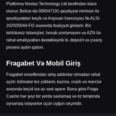
Platforma Nostas Technology Ltd tərəfindən idarə
olunur, Belize-də 000047191 qeydiyyat nömrəsi ilə
qeydiyyatdan keçib və Anjouan lisenziyası № ALSI-
202505044-FI2 əsasında fəaliyyət göstərir. Biz
təhlükəsiz ödənişləri, hesab yoxlamasını və AZN ilə
rahat əməliyyatları dəstəkləyirik ki, depozit və çıxarış
prosesi aydın qalsın.
Fragabet Və Mobil Giriş
Fragabet smartfondan artıq addımlar olmadan rahat
açılır: bölmələr tez yüklənir, kazino, crash və mərclər
arasında keçid isə az vaxt aparır. Buna görə Fraga
Casino hər şeyi bir yerdə saxlamaq və öz tempində
oynamaq istəyənlər üçün uyğun seçimdir.